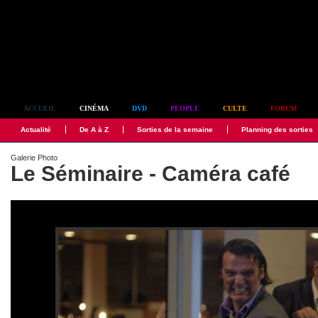
Simplement culte
ACCUEIL
CINÉMA
DVD
PEOPLE
CULTE
FORUM
Actualité
De A à Z
Sorties de la semaine
Planning des sorties
Galerie Photo
Le Séminaire - Caméra café