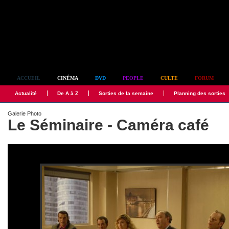
Simplement culte
ACCUEIL
CINÉMA
DVD
PEOPLE
CULTE
FORUM
Actualité
De A à Z
Sorties de la semaine
Planning des sorties
Galerie Photo
Le Séminaire - Caméra café