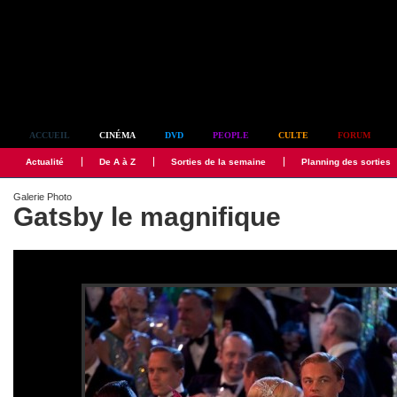
Simplement culte
ACCUEIL
CINÉMA
DVD
PEOPLE
CULTE
FORUM
Actualité
De A à Z
Sorties de la semaine
Planning des sorties
Galerie Photo
Gatsby le magnifique