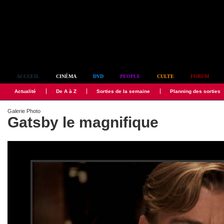
Simplement culte
ACCUEIL
CINÉMA
DVD
PEOPLE
CULTE
FORUM
Actualité
De A à Z
Sorties de la semaine
Planning des sorties
Galerie Photo
Gatsby le magnifique