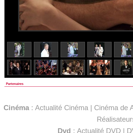
Partenaires
Cinéma
:
Actualité Cinéma
|
Cinéma de A
Réalisateur
Dvd
:
Actualité DVD
|
D