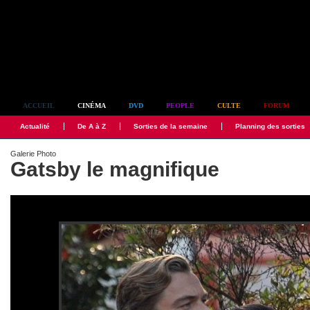
Simplement culte
ACCUEIL
CINÉMA
DVD
PEOPLE
CULTE
FORUM
Actualité
De A à Z
Sorties de la semaine
Planning des sorties
Galerie Photo
Gatsby le magnifique