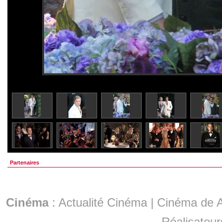
Partenaires
Cinéma
:
Actualité Cinéma
|
Cinéma de A
Réalisateur