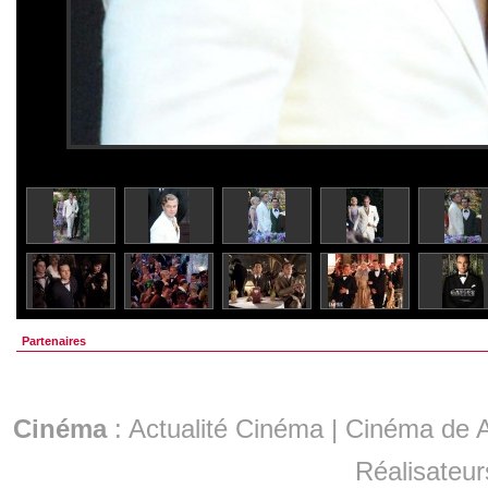
Partenaires
Cinéma
:
Actualité Cinéma
|
Cinéma de A
Réalisateur