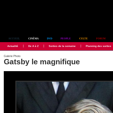
Simplement culte
ACCUEIL
CINÉMA
DVD
PEOPLE
CULTE
FORUM
Actualité
De A à Z
Sorties de la semaine
Planning des sorties
Galerie Photo
Gatsby le magnifique