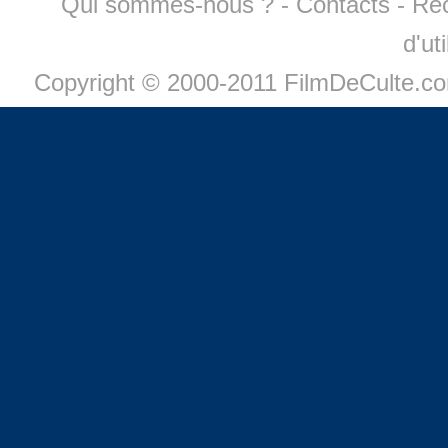
Qui sommes-nous ?
-
Contacts
-
Re
d'ut
Copyright © 2000-2011 FilmDeCulte.c