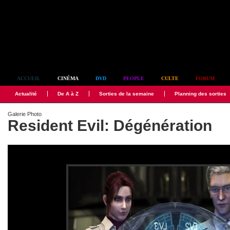
Simplement culte
ACCUEIL
CINÉMA
DVD
PEOPLE
CULTE
FORUM
Actualité
De A à Z
Sorties de la semaine
Planning des sorties
Galerie Photo
Resident Evil: Dégénération