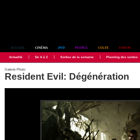
Simplement culte
ACCUEIL
CINÉMA
DVD
PEOPLE
CULTE
FORUM
Actualité
De A à Z
Sorties de la semaine
Planning des sorties
Galerie Photo
Resident Evil: Dégénération