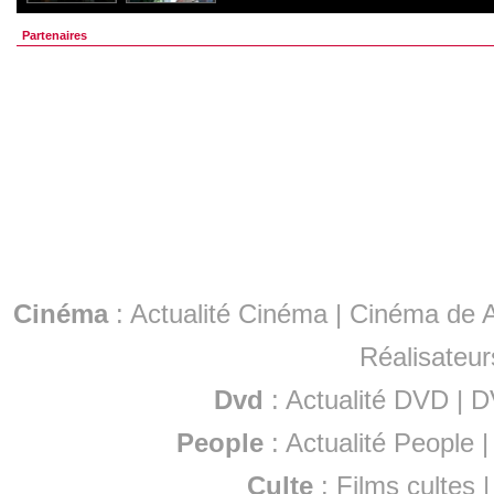
Partenaires
Cinéma
:
Actualité Cinéma
|
Cinéma de A
Réalisateur
Dvd
:
Actualité DVD
|
D
People
:
Actualité People
Culte
:
Films cultes