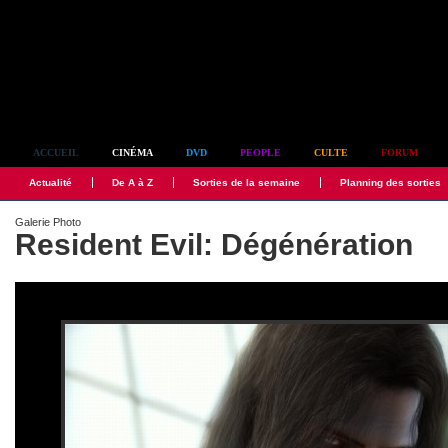
Simplement culte
ACCUEIL
CINÉMA
DVD
PEOPLE
CULTE
FORUM
Actualité
De A à Z
Sorties de la semaine
Planning des sorties
Galerie Photo
Resident Evil: Dégénération