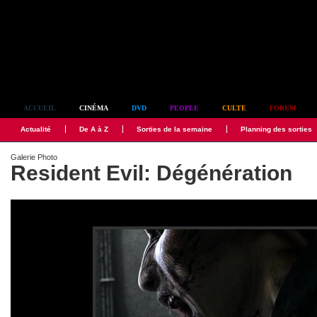
Simplement culte
ACCUEIL
CINÉMA
DVD
PEOPLE
CULTE
FORUM
Actualité
De A à Z
Sorties de la semaine
Planning des sorties
Galerie Photo
Resident Evil: Dégénération