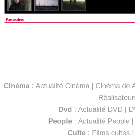
Partenaires
Cinéma
:
Actualité Cinéma
|
Cinéma de A
Réalisateur
Dvd
:
Actualité DVD
|
D
People
:
Actualité People
Culte
:
Films cultes