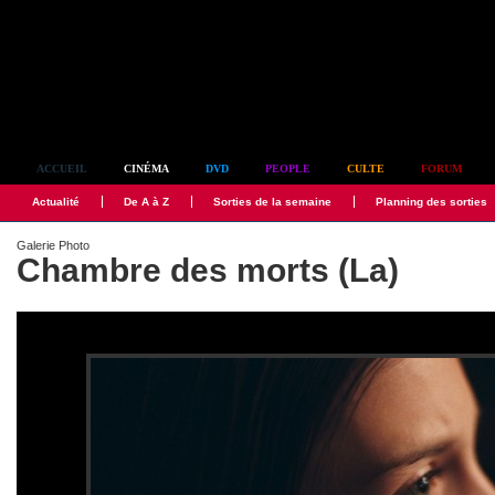
Simplement culte
ACCUEIL
CINÉMA
DVD
PEOPLE
CULTE
FORUM
Actualité
De A à Z
Sorties de la semaine
Planning des sorties
Galerie Photo
Chambre des morts (La)