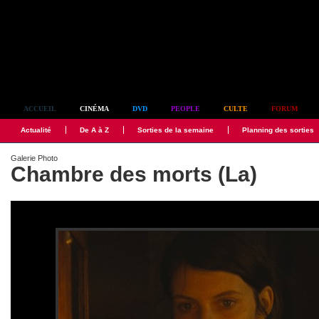
Simplement culte
ACCUEIL
CINÉMA
DVD
PEOPLE
CULTE
FORUM
Actualité
De A à Z
Sorties de la semaine
Planning des sorties
Galerie Photo
Chambre des morts (La)