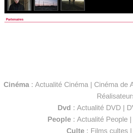
Partenaires
Cinéma
:
Actualité Cinéma
|
Cinéma de A
Réalisateur
Dvd
:
Actualité DVD
|
D
People
:
Actualité People
Culte
:
Films cultes