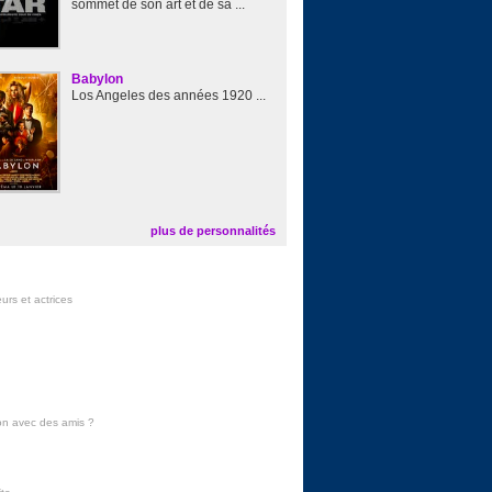
sommet de son art et de sa ...
Babylon
Los Angeles des années 1920 ...
plus de personnalités
urs et actrices
on avec des amis
?