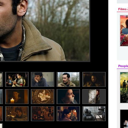
Films 
Peopl