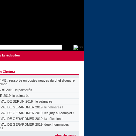
e la rédaction
on Cinéma
ME : ressortie en copies neuves du chef d'oeuvre
orman
S 2019: le palmarès
 2019: le palmarès
VAL DE BERLIN 2019 : le palmarès
VAL DE GERARDMER 2019: le palmarès !
VAL DE GERARDMER 2019: les jury au complet !
VAL DE GERARDMER 2019: la sélection !
IVAL DE GERARDMER 2019: deux hommages
lés
plus de news