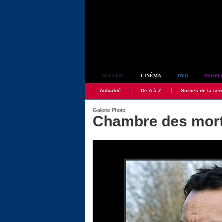
Simplement culte
ACCUEIL
CINÉMA
DVD
PEOPL
Actualité
De A à Z
Sorties de la se
Galerie Photo
Chambre des mort