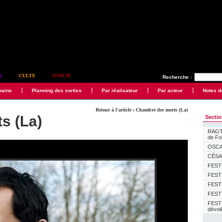
E
CULTE
FORUM
Recherche :
maine
Planning des sorties
Par réalisateur
Par acteur
Notes d
Retour à l'article : Chambre des morts (La)
s (La)
Secti
RAGTI
de F
OSCAR
CÉSAR
FESTI
FESTI
FESTI
FESTI
FEST
dévoi