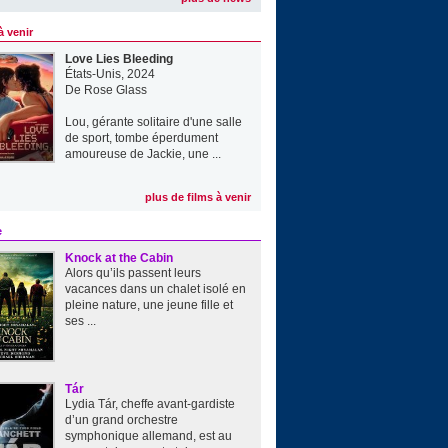
à venir
Love Lies Bleeding
États-Unis, 2024
De
Rose Glass
Lou, gérante solitaire d'une salle
de sport, tombe éperdument
amoureuse de Jackie, une ...
plus de films à venir
e
Knock at the Cabin
Alors qu’ils passent leurs
vacances dans un chalet isolé en
pleine nature, une jeune fille et
ses ...
Tár
Lydia Tár, cheffe avant-gardiste
d’un grand orchestre
symphonique allemand, est au