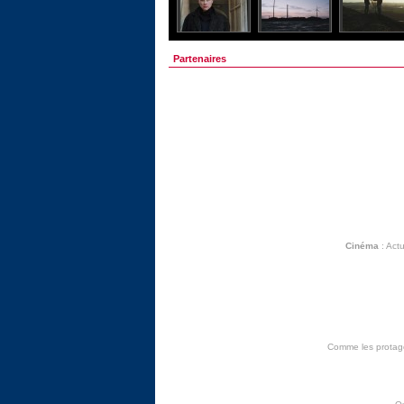
Partenaires
Cinéma
:
Actu
Comme les protagon