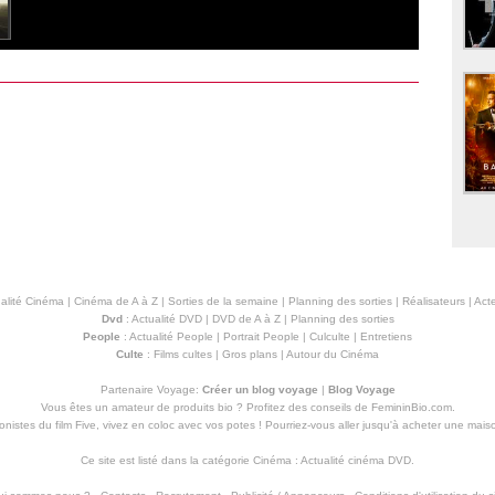
alité Cinéma
|
Cinéma de A à Z
|
Sorties de la semaine
|
Planning des sorties
|
Réalisateurs
|
Acte
Dvd
:
Actualité DVD
|
DVD de A à Z
|
Planning des sorties
People
:
Actualité People
|
Portrait People
|
Culculte
|
Entretiens
Culte
:
Films cultes
|
Gros plans
|
Autour du Cinéma
Partenaire Voyage:
Créer un blog voyage
|
Blog Voyage
Vous êtes un amateur de produits
bio
? Profitez des conseils de FemininBio.com.
istes du film Five, vivez en coloc avec vos potes ! Pourriez-vous aller jusqu'à
acheter une mais
Ce site est listé dans la catégorie
Cinéma
:
Actualité cinéma DVD
.