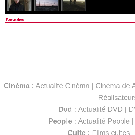
Partenaires
Cinéma
:
Actualité Cinéma
|
Cinéma de A
Réalisateur
Dvd
:
Actualité DVD
|
D
People
:
Actualité People
Culte
:
Films cultes