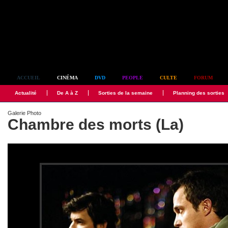
Simplement culte
ACCUEIL
CINÉMA
DVD
PEOPLE
CULTE
FORUM
Actualité
De A à Z
Sorties de la semaine
Planning des sorties
Galerie Photo
Chambre des morts (La)