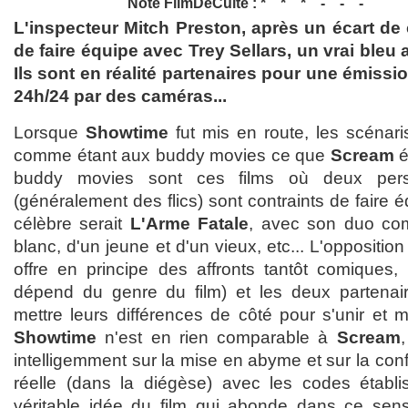
Note FilmDeCulte :
L'inspecteur Mitch Preston, après un écart de 
de faire équipe avec Trey Sellars, un vrai bleu 
Ils sont en réalité partenaires pour une émission
24h/24 par des caméras...
Lorsque
Showtime
fut mis en route, les scénaris
comme étant aux buddy movies ce que
Scream
é
buddy movies sont ces films où deux pers
(généralement des flics) sont contraints de faire 
célèbre serait
L'Arme Fatale
, avec son duo com
blanc, d'un jeune et d'un vieux, etc... L'oppositi
offre en principe des affronts tantôt comiques, 
dépend du genre du film) et les deux partenai
mettre leurs différences de côté pour s'unir et 
Showtime
n'est en rien comparable à
Scream
intelligemment sur la mise en abyme et sur la conf
réelle (dans la diégèse) avec les codes établi
véritable idée du film qui abonde dans ce sens, 