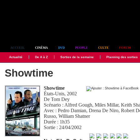
Simplement culte
ACCUEIL
CINÉMA
DVD
PEOPLE
CULTE
FORUM
Actualité
De A à Z
Sorties de la semaine
Planning des sorties
Showtime
Showtime
États-Unis, 2002
De
Tom Dey
Scénario :
Alfred Gough
,
Miles Millar
,
Keith Sh
Avec :
Pedro Damian
,
Drena De Niro
,
Robert D
Russo
,
William Shatner
Durée : 1h35
Sortie : 24/04/2002