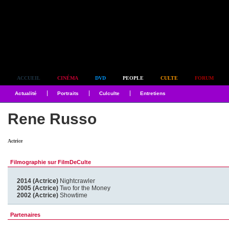
Simplement culte
ACCUEIL
CINÉMA
DVD
PEOPLE
CULTE
FORUM
Actualité
Portraits
Culculte
Entretiens
Rene Russo
Actrice
Filmographie sur FilmDeCulte
2014 (Actrice)
Nightcrawler
2005 (Actrice)
Two for the Money
2002 (Actrice)
Showtime
Partenaires