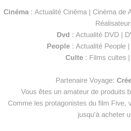
Cinéma
:
Actualité Cinéma
|
Cinéma de A
Réalisateur
Dvd
:
Actualité DVD
|
D
People
:
Actualité People
Culte
:
Films cultes
Partenaire Voyage:
Cré
Vous êtes un amateur de produits
b
Comme les protagonistes du film Five, v
jusqu'à
acheter 