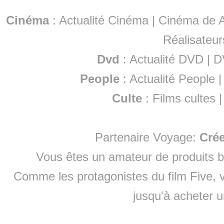
Cinéma
:
Actualité Cinéma
|
Cinéma de A
Réalisateur
Dvd
:
Actualité DVD
|
D
People
:
Actualité People
Culte
:
Films cultes
Partenaire Voyage:
Cré
Vous êtes un amateur de produits
b
Comme les protagonistes du film Five, v
jusqu'à
acheter 