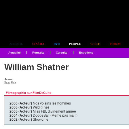
Simplement culte
ACCUEIL
CINÉMA
DVD
PEOPLE
CULTE
FORUM
Actualité
Portraits
Culculte
Entretiens
William Shatner
Acteur
États-Unis
Filmographie sur FilmDeCulte
2006 (Acteur)
Nos voisins les hommes
2006 (Acteur)
Wild (The)
2005 (Acteur)
Miss FBI, divinement armée
2004 (Acteur)
DodgeBall (Même pas mal! )
2002 (Acteur)
Showtime