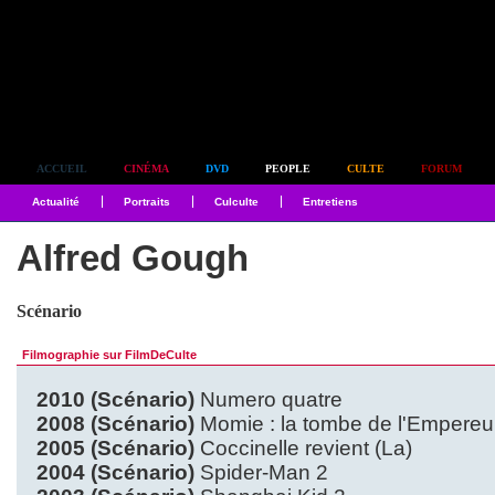
Simplement culte
ACCUEIL
CINÉMA
DVD
PEOPLE
CULTE
FORUM
Actualité
Portraits
Culculte
Entretiens
Alfred Gough
Scénario
Filmographie sur FilmDeCulte
2010 (Scénario)
Numero quatre
2008 (Scénario)
Momie : la tombe de l'Empereu
2005 (Scénario)
Coccinelle revient (La)
2004 (Scénario)
Spider-Man 2