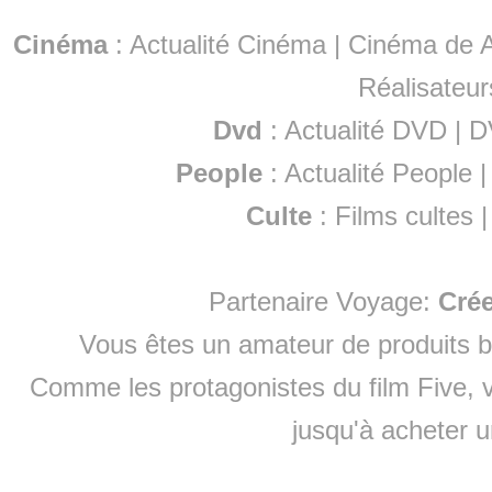
Cinéma
:
Actualité Cinéma
|
Cinéma de A
Réalisateur
Dvd
:
Actualité DVD
|
D
People
:
Actualité People
Culte
:
Films cultes
Partenaire Voyage:
Cré
Vous êtes un amateur de produits
b
Comme les protagonistes du film Five, v
jusqu'à
acheter 