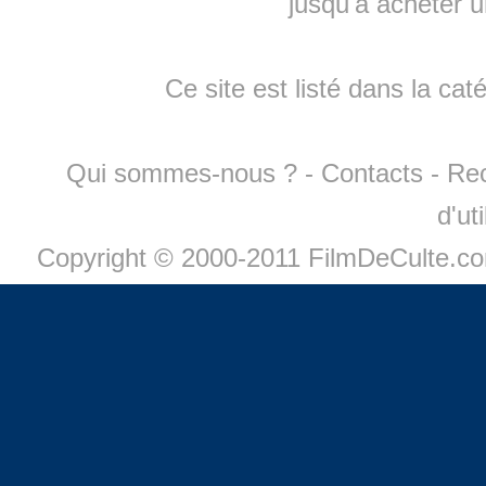
jusqu'à
acheter 
Ce site est listé dans la cat
Qui sommes-nous ?
-
Contacts
-
Re
d'ut
Copyright © 2000-2011 FilmDeCulte.c