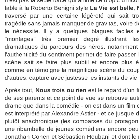
n'est pas la seule force qui anime ce biopic d'inc
fable à la Roberto Benigni style
La Vie est belle
,
traversé par une certaine légèreté qui sait tr
tragédie sans jamais manquer de gravitas, voire de
le nécessite. Il y a quelques blagues faciles
"montages" très premier degré illustrant 
dramatiques du parcours des héros, notamment
l'authenticité du sentiment permet de faire passer l
scène sait se faire plus subtil et encore plus
comme en témoigne la magnifique scène du coup 
d'autres, capture avec justesse les instants de vie d
Après tout,
Nous trois ou rien
est le regard d'un fi
de ses parents et ce point de vue se retrouve auta
drame que dans la comédie - on est dans un film 
est interprété par Alexandre Astier - et ce jusque d
plutôt anachronique (les comparses du protagonis
une ribambelle de jeunes comédiens encore p
Jonathan Cohen et Sébastien Houbani et dont le 