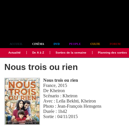
Simplement culte
ACCUEIL
CINÉMA
DVD
PEOPLE
CULTE
FORUM
Actualité
De A à Z
Sorties de la semaine
Planning des sorties
Nous trois ou rien
Nous trois ou rien
France, 2015
De
Kheiron
Scénario :
Kheiron
Avec :
Leïla Bekhti
,
Kheiron
Photo :
Jean-François Hensgens
Durée : 1h42
Sortie : 04/11/2015