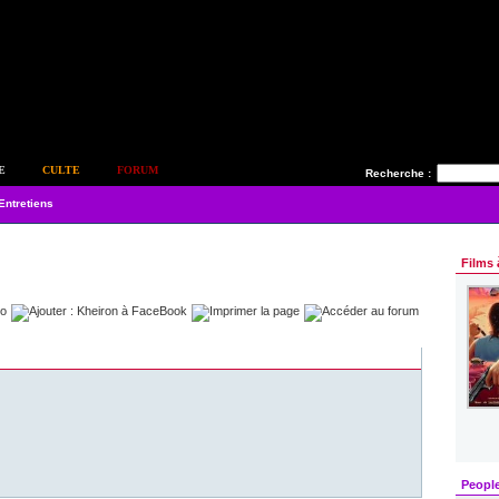
E
CULTE
FORUM
Recherche :
Entretiens
Films 
Peopl