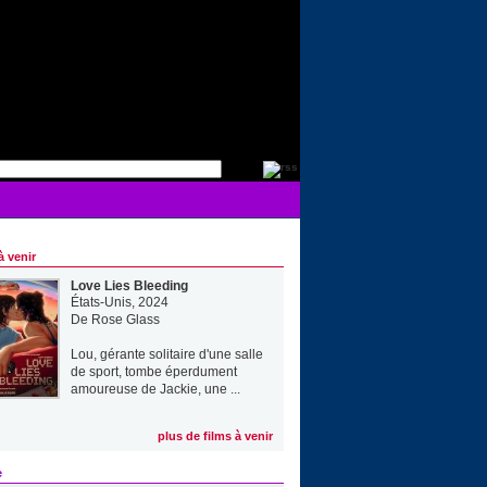
à venir
Love Lies Bleeding
États-Unis, 2024
De
Rose Glass
Lou, gérante solitaire d'une salle
de sport, tombe éperdument
amoureuse de Jackie, une ...
plus de films à venir
e