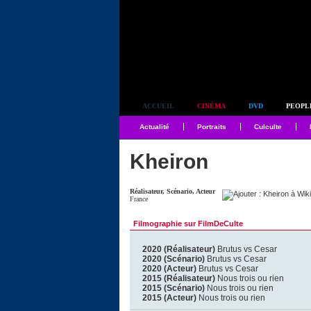
Simplement culte
ACCUEIL
CINÉMA
DVD
PEOPL
Actualité
Portraits
Culculte
Kheiron
Réalisateur, Scénario, Acteur
France
Filmographie sur FilmDeCulte
2020 (Réalisateur)
Brutus vs Cesar
2020 (Scénario)
Brutus vs Cesar
2020 (Acteur)
Brutus vs Cesar
2015 (Réalisateur)
Nous trois ou rien
2015 (Scénario)
Nous trois ou rien
2015 (Acteur)
Nous trois ou rien