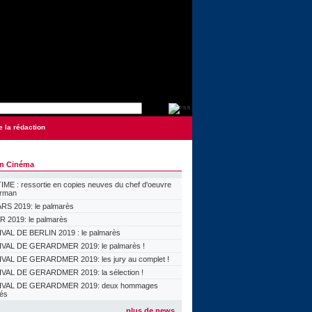
e la rédaction
on Cinéma
ME : ressortie en copies neuves du chef d'oeuvre
orman
S 2019: le palmarès
 2019: le palmarès
VAL DE BERLIN 2019 : le palmarès
VAL DE GERARDMER 2019: le palmarès !
VAL DE GERARDMER 2019: les jury au complet !
VAL DE GERARDMER 2019: la sélection !
IVAL DE GERARDMER 2019: deux hommages
lés
plus de news