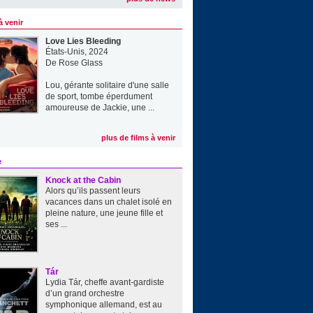
à venir
Love Lies Bleeding
États-Unis, 2024
De
Rose Glass
Lou, gérante solitaire d'une salle
de sport, tombe éperdument
amoureuse de Jackie, une ...
plus de films à venir
e
Knock at the Cabin
Alors qu’ils passent leurs
vacances dans un chalet isolé en
pleine nature, une jeune fille et
ses ...
Tár
Lydia Tár, cheffe avant-gardiste
d’un grand orchestre
symphonique allemand, est au