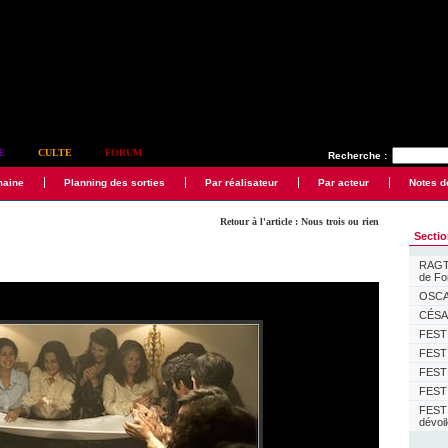
E
CULTE
FORUM
Recherche :
maine
Planning des sorties
Par réalisateur
Par acteur
Notes d
Retour à l'article : Nous trois ou rien
Secti
RAGTI
de F
OSCAR
CÉSAR
FESTI
FESTI
FESTI
FESTI
FEST
dévoi