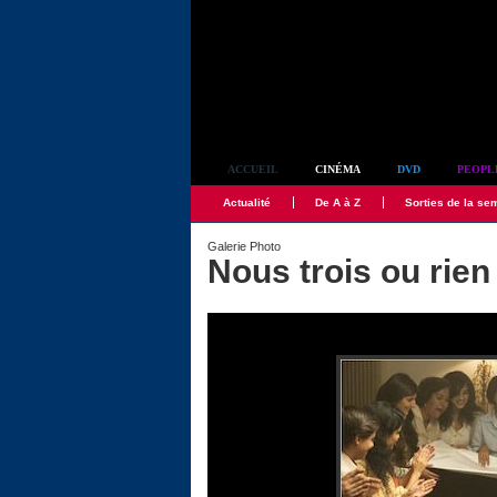
Simplement culte
ACCUEIL
CINÉMA
DVD
PEOPL
Actualité
De A à Z
Sorties de la se
Galerie Photo
Nous trois ou rien