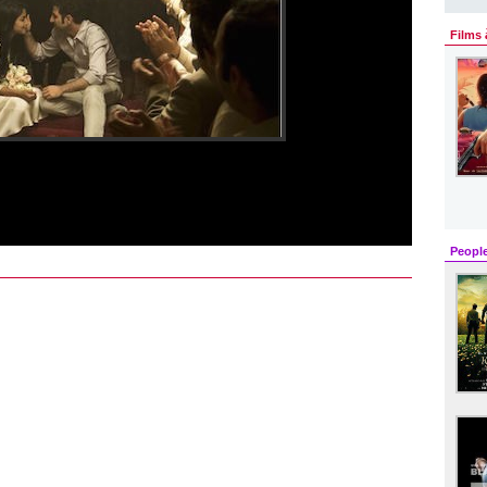
Films 
Peopl