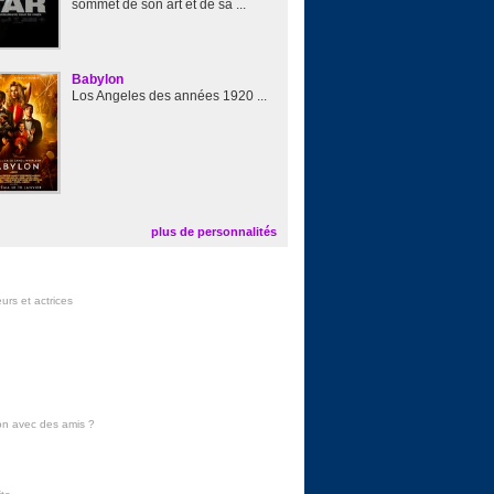
sommet de son art et de sa ...
Babylon
Los Angeles des années 1920 ...
plus de personnalités
urs et actrices
on avec des amis
?