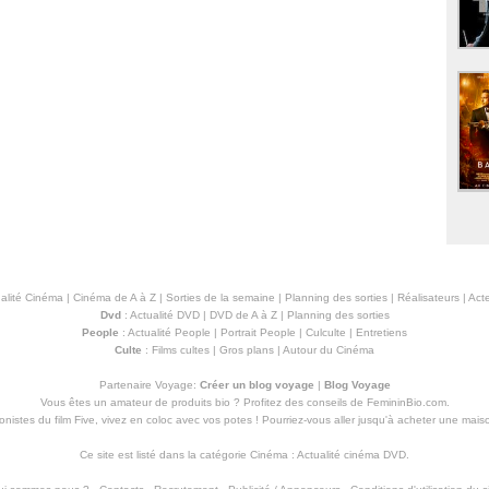
alité Cinéma
|
Cinéma de A à Z
|
Sorties de la semaine
|
Planning des sorties
|
Réalisateurs
|
Acte
Dvd
:
Actualité DVD
|
DVD de A à Z
|
Planning des sorties
People
:
Actualité People
|
Portrait People
|
Culculte
|
Entretiens
Culte
:
Films cultes
|
Gros plans
|
Autour du Cinéma
Partenaire Voyage:
Créer un blog voyage
|
Blog Voyage
Vous êtes un amateur de produits
bio
? Profitez des conseils de FemininBio.com.
istes du film Five, vivez en coloc avec vos potes ! Pourriez-vous aller jusqu'à
acheter une mais
Ce site est listé dans la catégorie
Cinéma
:
Actualité cinéma DVD
.