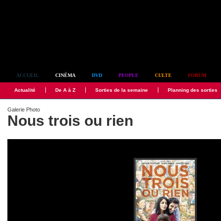
Simplement culte
ACCUEIL
CINÉMA
DVD
PEOPLE
CULTE
FORUM
Actualité
De A à Z
Sorties de la semaine
Planning des sorties
Galerie Photo
Nous trois ou rien