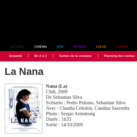
Simplement culte
ACCUEIL
CINÉMA
DVD
PEOPLE
CULTE
FORUM
Actualité
De A à Z
Sorties de la semaine
Planning des sorties
La Nana
Nana (La)
Chili, 2009
De
Sebastian Silva
Scénario :
Pedro Peirano
,
Sebastian Silva
Avec :
Claudia Celedon
,
Catalina Saavedra
Photo :
Sergio Armstrong
Durée : 1h35
Sortie : 14/10/2009