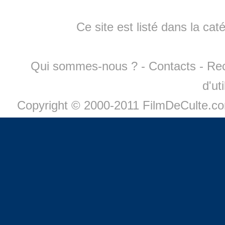
Ce site est listé dans la cat
Qui sommes-nous ?
-
Contacts
-
Re
d'ut
Copyright © 2000-2011 FilmDeCulte.c