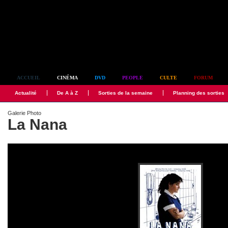
Simplement culte
ACCUEIL
CINÉMA
DVD
PEOPLE
CULTE
FORUM
Actualité
De A à Z
Sorties de la semaine
Planning des sorties
Galerie Photo
La Nana