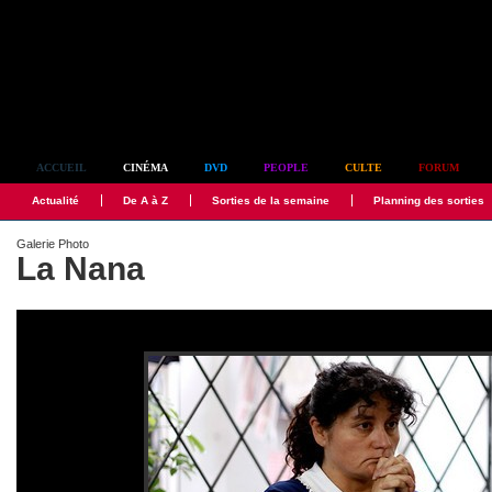
Simplement culte
ACCUEIL
CINÉMA
DVD
PEOPLE
CULTE
FORUM
Actualité
De A à Z
Sorties de la semaine
Planning des sorties
Galerie Photo
La Nana