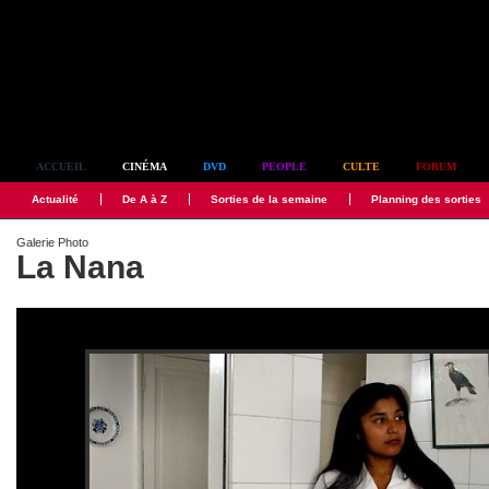
Simplement culte
ACCUEIL
CINÉMA
DVD
PEOPLE
CULTE
FORUM
Actualité
De A à Z
Sorties de la semaine
Planning des sorties
Galerie Photo
La Nana