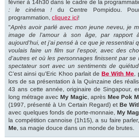
février à 14h30 dans le cadre de la programmat
: le cinéma !
du Centre Pompidou. Pour 
programmation,
cliquez ici
!
"
Après avoir parlé avec mon jeune neveu, je
image de l’amour à son âge, par rapport 
aujourd’hui, et j’ai pensé à ce que je ressentirai 
voulais faire un film sur l’espoir, avec des ch
d’autres et où les personnages finissent par se r
spectateur sort avec un sentiments de quiétu
C’est ainsi qu’Eric Khoo parlait de
Be With Me
,
lors de sa présentation à la Quinzaine des réal
43 ans cette année, originaire de Singapour, 
long métrage avec
My Magic
, après
Mee Pok 
(1997, présenté à Un Certain Regard) et
Be Wi
avec quelques fonds de porte-monnaie,
My Mag
la compétition cannoise (1h15), a su faire parle
Me
, sa magie douce dans un monde de brutes.