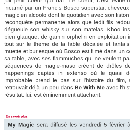
joli petit coeur qui bat. Le coeur, c'est évid
incarné par un Francis Bosco superstar, cheveux 
magicien alcoolo dont le quotidien avec son fiston
reconquête permanente alors que ledit fils red
dégueule son whisky sur son matelas. Khoo insta
bien glauque, de gamin orphelin en exploitation i
tout sur le thème de la fable décalée et fantais
muette et burlesque où Bosco est filmé dans un co
sa table, avec ses flammuches qui ne veulent pas
séquences de magie-maso créent de drôles de
happenings captés in extenso où le quasi do
improbable prend le pas sur l'histoire du film
retrouvait déjà un peu dans
Be With Me
avec l'his
résultat, lui, est éminemment attachant.
En savoir plus
My Magic
sera diffusé les vendredi 5 février