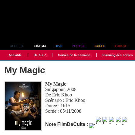
Simplement culte
ACCUEIL
CINÉMA
DVD
PEOPLE
CULTE
FORUM
Actualité
De A à Z
Sorties de la semaine
Planning des sorties
My Magic
My Magic
Singapour, 2008
De
Eric Khoo
Scénario :
Eric Khoo
Durée : 1h15
Sortie : 05/11/2008
Note FilmDeCulte :