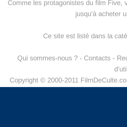
Comme les protagonistes du film Five, v
jusqu'à
acheter 
Ce site est listé dans la cat
Qui sommes-nous ?
-
Contacts
-
Re
d'ut
Copyright © 2000-2011 FilmDeCulte.c