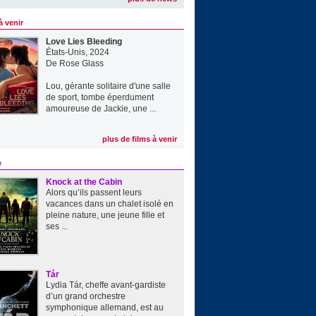
à venir
Love Lies Bleeding
États-Unis, 2024
De
Rose Glass
Lou, gérante solitaire d'une salle
de sport, tombe éperdument
amoureuse de Jackie, une ...
plus de films à venir
e
Knock at the Cabin
Alors qu’ils passent leurs
vacances dans un chalet isolé en
pleine nature, une jeune fille et
ses ...
Tár
Lydia Tár, cheffe avant-gardiste
d’un grand orchestre
symphonique allemand, est au