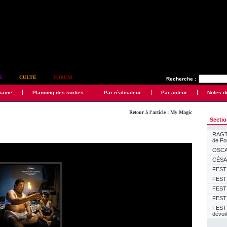
E
CULTE
FORUM
Recherche :
maine
Planning des sorties
Par réalisateur
Par acteur
Notes d
Retour à l'article : My Magic
Secti
RAGTI
de F
OSCAR
CÉSAR
FESTI
FESTI
FESTI
FESTI
FEST
dévoi