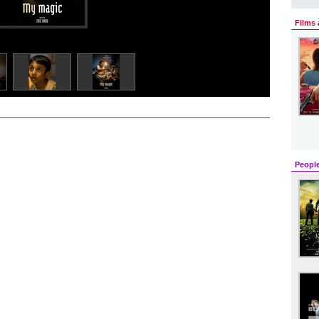
Films 
Peopl