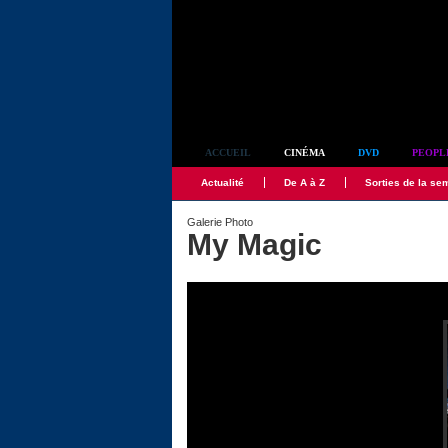
Simplement culte
ACCUEIL
CINÉMA
DVD
PEOPL
Actualité
De A à Z
Sorties de la se
Galerie Photo
My Magic