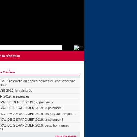
e la rédaction
on Cinéma
ME : ressortie en copies neuves du chef d'oeuvre
orman
S 2019: le palmarès
 2019: le palmarès
VAL DE BERLIN 2019 : le palmarès
VAL DE GERARDMER 2019: le palmarès !
VAL DE GERARDMER 2019: les jury au complet !
VAL DE GERARDMER 2019: la sélection !
IVAL DE GERARDMER 2019: deux hommages
lés
plus de news