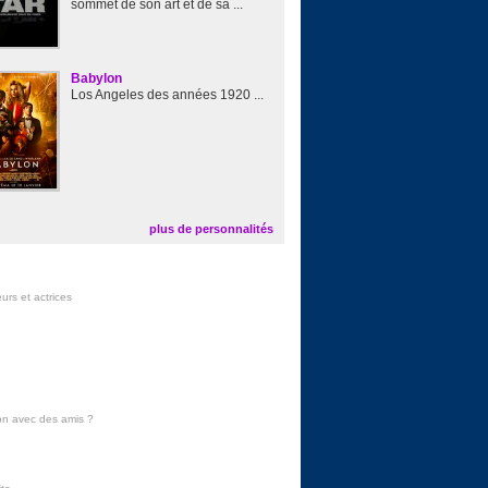
sommet de son art et de sa ...
Babylon
Los Angeles des années 1920 ...
plus de personnalités
urs et actrices
on avec des amis
?