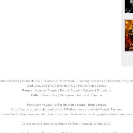
alité Cinéma
|
Cinéma de A à Z
|
Sorties de la semaine
|
Planning des sorties
|
Réalisateurs
|
Acte
Dvd
:
Actualité DVD
|
DVD de A à Z
|
Planning des sorties
People
:
Actualité People
|
Portrait People
|
Culculte
|
Entretiens
Culte
:
Films cultes
|
Gros plans
|
Autour du Cinéma
Partenaire Voyage:
Créer un blog voyage
|
Blog Voyage
Vous êtes un amateur de produits
bio
? Profitez des conseils de FemininBio.com.
istes du film Five, vivez en coloc avec vos potes ! Pourriez-vous aller jusqu'à
acheter une mais
Ce site est listé dans la catégorie
Cinéma
:
Actualité cinéma DVD
.