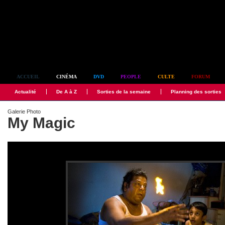
Simplement culte
ACCUEIL
CINÉMA
DVD
PEOPLE
CULTE
FORUM
Actualité
De A à Z
Sorties de la semaine
Planning des sorties
Galerie Photo
My Magic