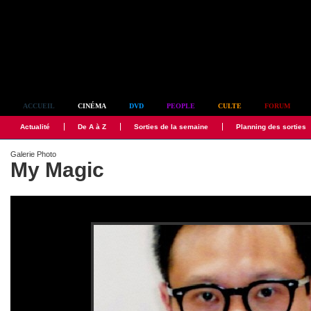
Simplement culte
ACCUEIL
CINÉMA
DVD
PEOPLE
CULTE
FORUM
Actualité
De A à Z
Sorties de la semaine
Planning des sorties
Galerie Photo
My Magic