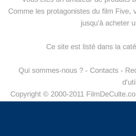
Comme les protagonistes du film Five, v
jusqu'à
acheter 
Ce site est listé dans la cat
Qui sommes-nous ?
-
Contacts
-
Re
d'ut
Copyright © 2000-2011 FilmDeCulte.c