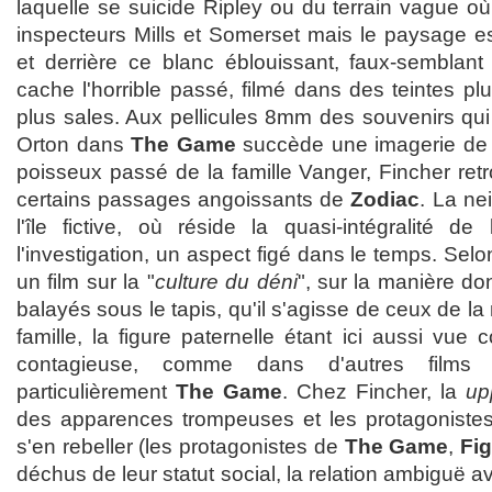
laquelle se suicide Ripley ou du terrain vague
inspecteurs Mills et Somerset mais le paysage e
et derrière ce blanc éblouissant, faux-semblant 
cache l'horrible passé, filmé dans des teintes p
plus sales. Aux pellicules 8mm des souvenirs qui
Orton dans
The Game
succède une imagerie de po
poisseux passé de la famille Vanger, Fincher ret
certains passages angoissants de
Zodiac
. La ne
l'île fictive, où réside la quasi-intégralité d
l'investigation, un aspect figé dans le temps. Sel
un film sur la "
culture du déni
", sur la manière do
balayés sous le tapis, qu'il s'agisse de ceux de l
famille, la figure paternelle étant ici aussi v
contagieuse, comme dans d'autres films 
particulièrement
The Game
. Chez Fincher, la
up
des apparences trompeuses et les protagonistes
s'en rebeller (les protagonistes de
The Game
,
Fig
déchus de leur statut social, la relation ambiguë 