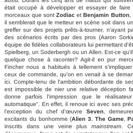
aussi. Durant les cinq ans de hiatus qui suivire
était occupé à développer et essayer de faire 
morceaux que sont
Zodiac
et
Benjamin Button
,
il semblerait que le metteur en scène soit dans u
greffer sur des projets prêts-à-tourner, n'ayant p
des scénarios écrits par des pros (Aaron Sorkin
équipe de fidèles collaborateurs lui permettant d'êt
Spielberg, un Soderbergh ou un Allen. Est-ce qu'il
quelque chose à raconter? Agit-il en pur merce
Fincher nous a habitués à tellement s'implique
ceux de commande, qu'on en venait à se demande
ici. Compte-tenu de l'ambition débordante de ses t
est impossible de nier une relative déception 
donne parfois l'impression que le réalisate
automatique". En effet, il renoue ici avec ses pré
l'exception du chef d’œuvre
Seven
, demeuren
excitants du bonhomme (
Alien 3
,
The Game
,
P
inscrits dans une veine plus
mainstream
. C