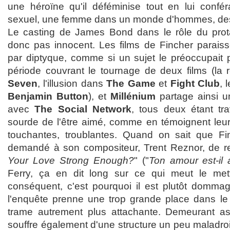
une héroïne qu'il déféminise tout en lui confé
sexuel, une femme dans un monde d'hommes, desti
Le casting de James Bond dans le rôle du prota
donc pas innocent. Les films de Fincher paraiss
par diptyque, comme si un sujet le préoccupait p
période couvrant le tournage de deux films (la 
Seven
, l'illusion dans
The Game
et
Fight Club
, 
Benjamin Button
), et
Millénium
partage ainsi 
avec
The Social Network
, tous deux étant tr
sourde de l'être aimé, comme en témoignent leu
touchantes, troublantes. Quand on sait que Fi
demandé à son compositeur, Trent Reznor, de rep
Your Love Strong Enough?
" ("
Ton amour est-il 
Ferry, ça en dit long sur ce qui meut le met
conséquent, c'est pourquoi il est plutôt domma
l'enquête prenne une trop grande place dans le f
trame autrement plus attachante. Demeurant ass
souffre également d'une structure un peu maladroi