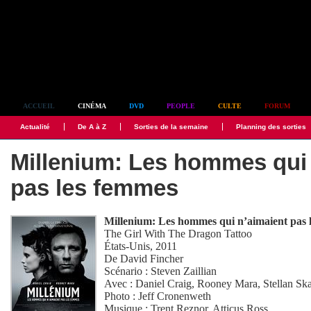
Simplement culte
ACCUEIL
CINÉMA
DVD
PEOPLE
CULTE
FORUM
Actualité
De A à Z
Sorties de la semaine
Planning des sorties
Millenium: Les hommes qui 
pas les femmes
Millenium: Les hommes qui n’aimaient pas 
The Girl With The Dragon Tattoo
États-Unis, 2011
De
David Fincher
Scénario :
Steven Zaillian
Avec :
Daniel Craig
,
Rooney Mara
,
Stellan Sk
Photo :
Jeff Cronenweth
Musique :
Trent Reznor
,
Atticus Ross