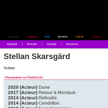
Simplement culte
ACCUEIL
CINÉMA
DVD
PEOPLE
CULTE
FORUM
Actualité
Portraits
Culculte
Entretiens
Stellan Skarsgärd
Acteur
Filmographie sur FilmDeCulte
2020 (Acteur)
Dune
2017 (Acteur)
Retour à Montauk
2014 (Acteur)
Refroidis
2014 (Acteur)
Cendrillon