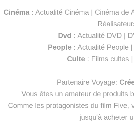
Cinéma
:
Actualité Cinéma
|
Cinéma de A
Réalisateur
Dvd
:
Actualité DVD
|
D
People
:
Actualité People
Culte
:
Films cultes
Partenaire Voyage:
Cré
Vous êtes un amateur de produits
b
Comme les protagonistes du film Five, v
jusqu'à
acheter 