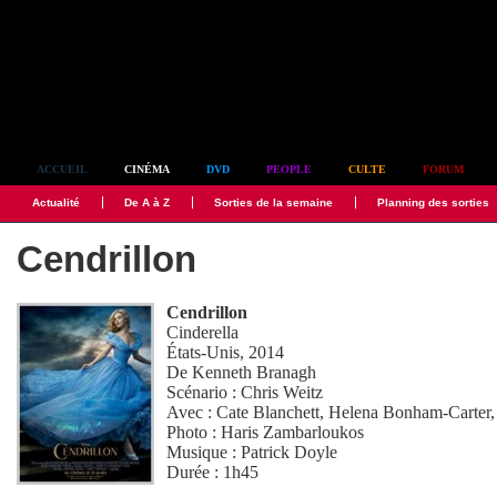
Simplement culte
ACCUEIL
CINÉMA
DVD
PEOPLE
CULTE
FORUM
Actualité
De A à Z
Sorties de la semaine
Planning des sorties
Cendrillon
Cendrillon
Cinderella
États-Unis, 2014
De
Kenneth Branagh
Scénario :
Chris Weitz
Avec :
Cate Blanchett
,
Helena Bonham-Carter
Photo :
Haris Zambarloukos
Musique :
Patrick Doyle
Durée : 1h45