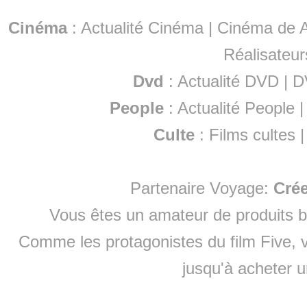
Cinéma
:
Actualité Cinéma
|
Cinéma de A
Réalisateur
Dvd
:
Actualité DVD
|
D
People
:
Actualité People
Culte
:
Films cultes
Partenaire Voyage:
Cré
Vous êtes un amateur de produits
b
Comme les protagonistes du film Five, v
jusqu'à
acheter 