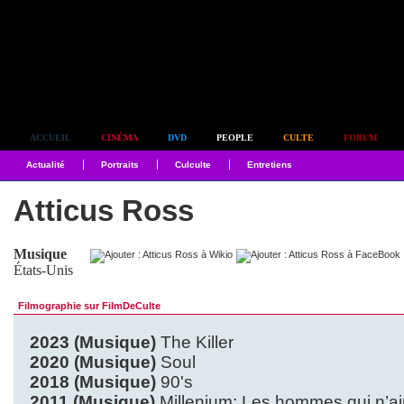
Simplement culte
ACCUEIL
CINÉMA
DVD
PEOPLE
CULTE
FORUM
Actualité
Portraits
Culculte
Entretiens
Atticus Ross
Musique
États-Unis
Filmographie sur FilmDeCulte
2023 (Musique)
The Killer
2020 (Musique)
Soul
2018 (Musique)
90's
2011 (Musique)
Millenium: Les hommes qui n’a