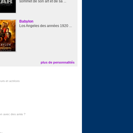
sommet de son art et de sa ...
Babylon
Los Angeles des années 1920 ...
plus de personnalités
urs et actrices
on avec des amis
?