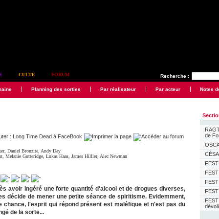
E
CULTE
FORUM
Recherche :
maine
Planning des sorties
Par réalisateur
Par acteur
Notes d
Secti
RAGTI
de F
OSCAR
ker
,
Daniel Bronzite
,
Andy Day
CÉSAR
nt
,
Melanie Gutteridge
,
Lukas Haas
,
James Hillier
,
Alec Newman
FESTI
FESTI
FESTI
rès avoir ingéré une forte quantité d'alcool et de drogues diverses,
FESTI
nes décide de mener une petite séance de spiritisme. Evidemment,
FEST
e chance, l'esprit qui répond présent est maléfique et n'est pas du
dévoi
gé de la sorte...