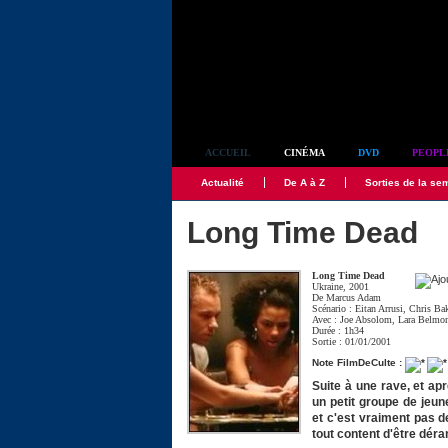
Simplement culte
ACCUEIL
CINÉMA
DVD
PEOPL
Actualité
De A à Z
Sorties de la se
Long Time Dead
Long Time Dead
Ukraine, 2001
De
Marcus Adam
Scénario :
Eitan Arrusi
,
Chris Ba
Avec :
Joe Absolom
,
Lara Belmo
Durée : 1h34
Sortie : 01/01/2001
Note FilmDeCulte :
Suite à une rave, et ap
un petit groupe de jeu
et c'est vraiment pas d
tout content d'être déran