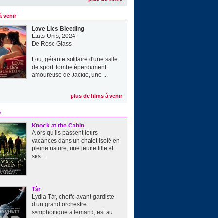
à venir
Love Lies Bleeding
États-Unis, 2024
De
Rose Glass
Lou, gérante solitaire d'une salle
de sport, tombe éperdument
amoureuse de Jackie, une ...
plus de films à venir
e
Knock at the Cabin
Alors qu’ils passent leurs
vacances dans un chalet isolé en
pleine nature, une jeune fille et
ses ...
Tár
Lydia Tár, cheffe avant-gardiste
d’un grand orchestre
symphonique allemand, est au