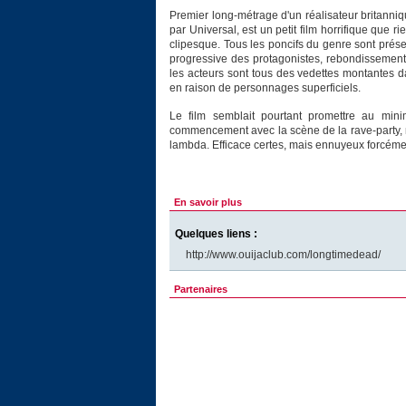
Premier long-métrage d'un réalisateur britanniq
par Universal, est un petit film horrifique que 
clipesque. Tous les poncifs du genre sont présen
progressive des protagonistes, rebondissemen
les acteurs sont tous des vedettes montantes d
en raison de personnages superficiels.
Le film semblait pourtant promettre au mi
commencement avec la scène de la rave-party, ma
lambda. Efficace certes, mais ennuyeux forcéme
En savoir plus
Quelques liens :
http://www.ouijaclub.com/longtimedead/
Partenaires