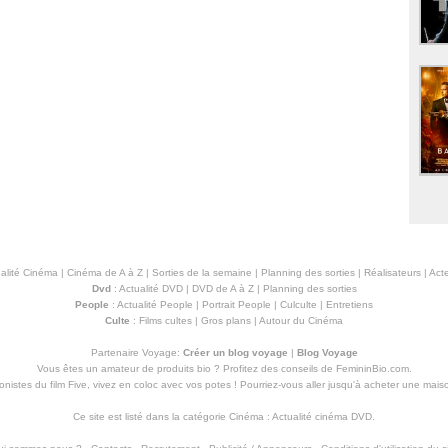
alité Cinéma
|
Cinéma de A à Z
|
Sorties de la semaine
|
Planning des sorties
|
Réalisateurs
|
Acte
Dvd
:
Actualité DVD
|
DVD de A à Z
|
Planning des sorties
People
:
Actualité People
|
Portrait People
|
Culculte
|
Entretiens
Culte
:
Films cultes
|
Gros plans
|
Autour du Cinéma
Partenaire Voyage:
Créer un blog voyage
|
Blog Voyage
Vous êtes un amateur de produits
bio
? Profitez des conseils de FemininBio.com.
istes du film Five, vivez en coloc avec vos potes ! Pourriez-vous aller jusqu'à
acheter une mais
Ce site est listé dans la catégorie
Cinéma
:
Actualité cinéma DVD
.