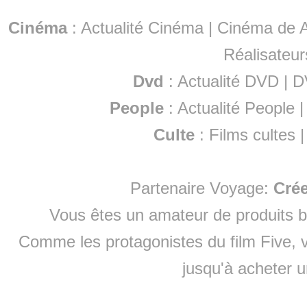
Cinéma
:
Actualité Cinéma
|
Cinéma de A
Réalisateur
Dvd
:
Actualité DVD
|
D
People
:
Actualité People
Culte
:
Films cultes
Partenaire Voyage:
Cré
Vous êtes un amateur de produits
b
Comme les protagonistes du film Five, v
jusqu'à
acheter 