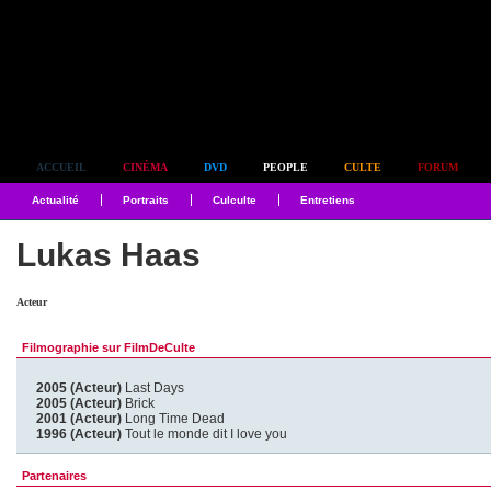
Simplement culte
ACCUEIL
CINÉMA
DVD
PEOPLE
CULTE
FORUM
Actualité
Portraits
Culculte
Entretiens
Lukas Haas
Acteur
Filmographie sur FilmDeCulte
2005 (Acteur)
Last Days
2005 (Acteur)
Brick
2001 (Acteur)
Long Time Dead
1996 (Acteur)
Tout le monde dit I love you
Partenaires