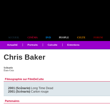
Simplement culte
ACCUEIL
CINÉMA
DVD
PEOPLE
CULTE
FORUM
Actualité
Portraits
Culculte
Entretiens
Chris Baker
Scénario
États-Unis
Filmographie sur FilmDeCulte
2001 (Scénario)
Long Time Dead
2001 (Scénario)
Carton rouge
Partenaires