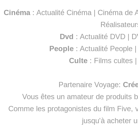
Cinéma
:
Actualité Cinéma
|
Cinéma de A
Réalisateur
Dvd
:
Actualité DVD
|
D
People
:
Actualité People
Culte
:
Films cultes
Partenaire Voyage:
Cré
Vous êtes un amateur de produits
b
Comme les protagonistes du film Five, v
jusqu'à
acheter 