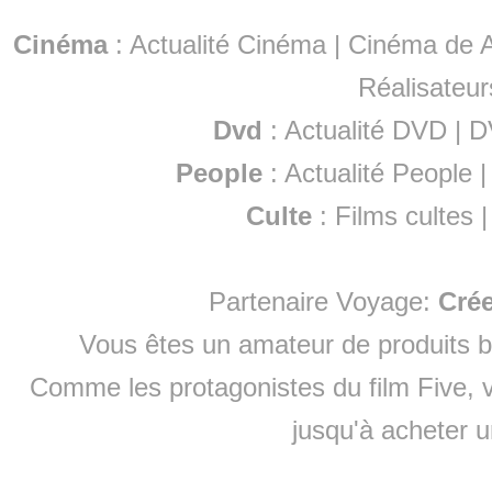
Cinéma
:
Actualité Cinéma
|
Cinéma de A
Réalisateur
Dvd
:
Actualité DVD
|
D
People
:
Actualité People
Culte
:
Films cultes
Partenaire Voyage:
Cré
Vous êtes un amateur de produits
b
Comme les protagonistes du film Five, v
jusqu'à
acheter 