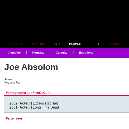
Simplement culte
ACCUEIL
CINÉMA
DVD
PEOPLE
CULTE
FORUM
Actualité
Portraits
Culculte
Entretiens
Joe Absolom
Acteur
Royaume-Uni
Filmographie sur FilmDeCulte
2002 (Acteur)
Extremists (The)
2001 (Acteur)
Long Time Dead
Partenaires