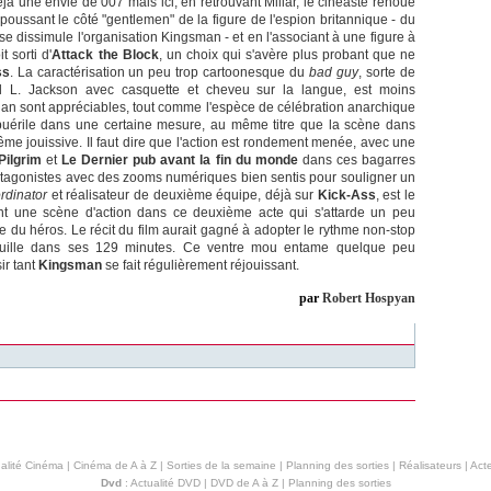
éjà une envie de 007 mais ici, en retrouvant Millar, le cinéaste renoue
ssant le côté "gentlemen" de la figure de l'espion britannique - du
l se dissimule l'organisation Kingsman - et en l'associant à une figure à
 sorti d'
Attack the Block
, un choix qui s'avère plus probant que ne
ss
. La caractérisation un peu trop cartoonesque du
bad guy
, sorte de
L. Jackson avec casquette et cheveu sur la langue, est moins
an sont appréciables, tout comme l'espèce de célébration anarchique
uérile dans une certaine mesure, au même titre que la scène dans
ême jouissive. Il faut dire que l'action est rondement menée, avec une
Pilgrim
et
Le Dernier pub avant la fin du monde
dans ces bagarres
otagonistes avec des zooms numériques bien sentis pour souligner un
ordinator
et réalisateur de deuxième équipe, déjà sur
Kick-Ass
, est le
nt une scène d'action dans ce deuxième acte qui s'attarde un peu
e du héros. Le récit du film aurait gagné à adopter le rythme non-stop
ouille dans ses 129 minutes. Ce ventre mou entame quelque peu
ir tant
Kingsman
se fait régulièrement réjouissant.
par
Robert Hospyan
alité Cinéma
|
Cinéma de A à Z
|
Sorties de la semaine
|
Planning des sorties
|
Réalisateurs
|
Acte
Dvd
:
Actualité DVD
|
DVD de A à Z
|
Planning des sorties