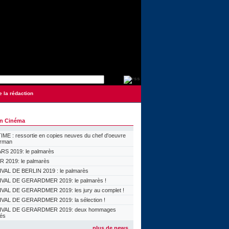
e la rédaction
on Cinéma
ME : ressortie en copies neuves du chef d'oeuvre
orman
S 2019: le palmarès
 2019: le palmarès
VAL DE BERLIN 2019 : le palmarès
VAL DE GERARDMER 2019: le palmarès !
VAL DE GERARDMER 2019: les jury au complet !
VAL DE GERARDMER 2019: la sélection !
IVAL DE GERARDMER 2019: deux hommages
lés
plus de news