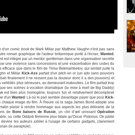
n d'un
comic book
de Mark Millar par Matthew Vaughn n'est pas sans
autre roman graphique de l'auteur britannique porté à l'écran,
Wanted
.
ard est intégré par un mentor gentleman dans une organisation secrète
e par une violence sans concessions et une exacerbation des codes du
lus efficace que dans le film de Timur Bekmambetov, qui sentait juste la
ghn et Millar.
Kick-Ass
partait d'un pitch en or (un ado sans pouvoirs
h bah finalement il ne ressent pas la douleur donc il a des pouvoirs) et
s velléités plus sérieuses, au demeurant inabouties. Le film partait trop
r que ses scènes à vocation dramatique (la mise à mort de Big Daddy)
an
est bien plus homogène, toujours fun et relativement décomplexé
me d'un
Wanted
. Là où le pari semble davantage payer que pour
Kick-
e à chaque image du film. À l'heure où la saga James Bond adopte une
 malin plaisir à rendre hommage aux aspects les plus délirants de la
pris de
Bons baisers de Russie
, un clin d’œil unissant
Opération
le, ou cette Oddjob féminine plus fatale qu'Oscar Pistorius. On jubile
vine les auteurs jubiler à l'usage de certains gadgets, clairement
snan (le parapluie).