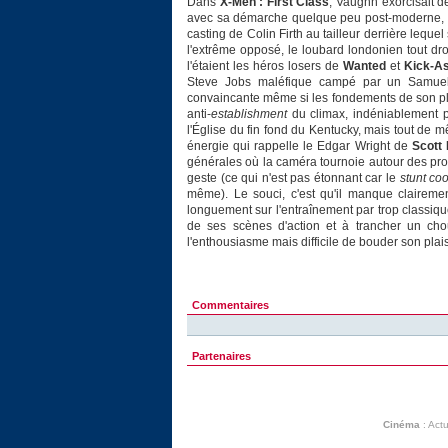
Dans
X-Men : First Class
, Vaughn exorcisait d
avec sa démarche quelque peu post-moderne, pou
casting de Colin Firth au tailleur derrière leque
l'extrême opposé, le loubard londonien tout droit
l'étaient les héros losers de
Wanted
et
Kick-A
Steve Jobs maléfique campé par un Samuel 
convaincante même si les fondements de son pl
anti-
establishment
du climax, indéniablement p
l'Église du fin fond du Kentucky, mais tout de m
énergie qui rappelle le Edgar Wright de
Scott 
générales où la caméra tournoie autour des pr
geste (ce qui n'est pas étonnant car le
stunt co
même). Le souci, c'est qu'il manque claireme
longuement sur l'entraînement par trop classiqu
de ses scènes d'action et à trancher un ch
l'enthousiasme mais difficile de bouder son plais
Commentaires
Partenaires
Cinéma
:
Actu