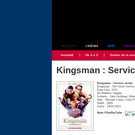
Simplement culte
ACCUEIL
CINÉMA
DVD
PEOPL
Actualité
De A à Z
Sorties de la se
Kingsman : Servic
Kingsman : Services secrets
Kingsman : The Secret Service
États-Unis, 2015
De
Matthew Vaughn
Scénario :
Jane Goldman
,
Matt
Avec :
Michael Caine
,
Colin Fi
Durée : 2h09
Sortie : 18/02/2015
Note FilmDeCulte :