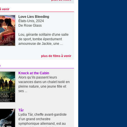
à venir
Love Lies Bleeding
États-Unis, 2024
De
Rose Glass
Lou, gérante solitaire d'une salle
de sport, tombe éperdument
amoureuse de Jackie, une ...
plus de films à venir
e
Knock at the Cabin
Alors qu’ils passent leurs
vacances dans un chalet isolé en
pleine nature, une jeune fille et
ses ...
Tár
Lydia Tár, cheffe avant-gardiste
d’un grand orchestre
symphonique allemand, est au