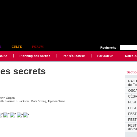
E
CULTE
FORUM
Recherche :
maine
Planning des sorties
Par réalisateur
Par acteur
Notes d
es secrets
Secti
RAGTI
de F
OSCAR
CÉSAR
hew Vaughn
rth
,
Samuel L. Jackson
,
Mark Strong
,
Egerton Taron
FESTI
FESTI
FESTI
FESTI
FEST
dévoi