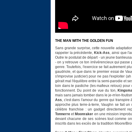
THE MAN WITH THE GOLDEN FUN
Sans grande surprise, cette nouvelle adaptatio
rappeler la précédente,
Kick-Ass
, ainsi que l'
Outre le postulat de départ - un jeune banlieus
- on y retrouve ce ton irrévérencieux qui pass
genre. Toutefois, l'exercice se fait autrement p
gaudriole, et que dans le premier essai de Vau
s'improvise justicier) pour ne pas l'exploiter (a
gérait mal l'équilibre entre la semi-parodie et se
loin dans le pastiche (les mafieux relous) pou
fonctionnent. Du point de vue du ton,
Kingsm
mais sans jamais tomber dans le je-m'en-foutis
Ass
, c'est dans l'amour du genre qui transpir
approche plus terre-à-terre, Vaughn se fait un
célèbre franchise : un gadget directement re
Tonnerre
et
Moonraker
en une mission improbab
devant chacune de ses scènes tout comme on de
inscrits dans les excès de la tradition Moore/Bro