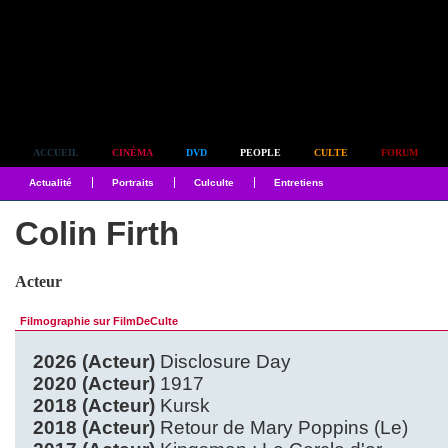
Simplement culte
ACCUEIL
CINÉMA
DVD
PEOPLE
CULTE
FORUM
Actualité
Portraits
Culculte
Entretiens
Colin Firth
Acteur
Filmographie sur FilmDeCulte
2026 (Acteur)
Disclosure Day
2020 (Acteur)
1917
2018 (Acteur)
Kursk
2018 (Acteur)
Retour de Mary Poppins (Le)