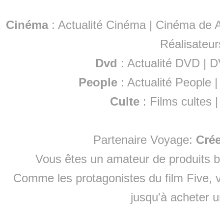
Cinéma
:
Actualité Cinéma
|
Cinéma de A
Réalisateur
Dvd
:
Actualité DVD
|
D
People
:
Actualité People
Culte
:
Films cultes
Partenaire Voyage:
Cré
Vous êtes un amateur de produits
b
Comme les protagonistes du film Five, v
jusqu'à
acheter 