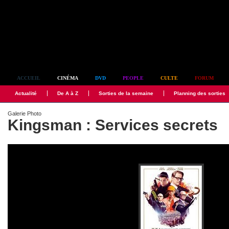
Simplement culte
ACCUEIL
CINÉMA
DVD
PEOPLE
CULTE
FORUM
Actualité
De A à Z
Sorties de la semaine
Planning des sorties
Galerie Photo
Kingsman : Services secrets