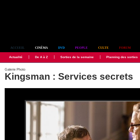
Simplement culte
ACCUEIL
CINÉMA
DVD
PEOPLE
CULTE
FORUM
Actualité
De A à Z
Sorties de la semaine
Planning des sorties
Galerie Photo
Kingsman : Services secrets