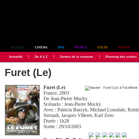
Simplement culte
ACCUEIL
CINÉMA
DVD
PEOPLE
CULTE
FORUM
Actualité
De A à Z
Sorties de la semaine
Planning des sorties
Furet (Le)
Furet (Le)
France, 2003
De
Jean-Pierre Mocky
Scénario :
Jean-Pierre Mocky
Avec :
Patricia Barzyk
,
Michael Lonsdale
,
Robin
Serrault
,
Jacques Villeret
,
Karl Zero
Durée : 1h28
Sortie : 29/10/2003