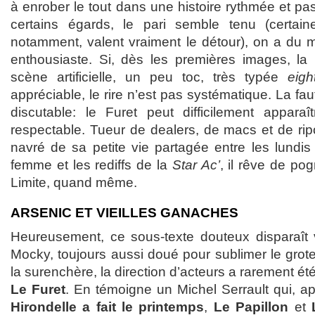
à enrober le tout dans une histoire rythmée et pas 
certains égards, le pari semble tenu (certain
notamment, valent vraiment le détour), on a du 
enthousiaste. Si, dès les premières images, la
scène artificielle, un peu toc, très typée
eigh
appréciable, le rire n’est pas systématique. La fa
discutable: le Furet peut difficilement appara
respectable. Tueur de dealers, de macs et de ripo
navré de sa petite vie partagée entre les lundis
femme et les rediffs de la
Star Ac’
, il rêve de po
Limite, quand même.
ARSENIC ET VIEILLES GANACHES
Heureusement, ce sous-texte douteux disparaît 
Mocky, toujours aussi doué pour sublimer le gro
la surenchère, la direction d’acteurs a rarement é
Le Furet
. En témoigne un Michel Serrault qui, a
Hirondelle a fait le printemps
,
Le Papillon
et