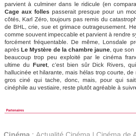
parvient à culminer dans le ridicule (en compar
Cage aux folles
passerait presque pour un modè
côtés, Karl Zéro, toujours pas remis du catastro
de BHL, crie, sue et grimace outrageusement. Heu
comme souvent impeccable et parvient à rendre 
forcément fréquentable. De même, Lonsdale pr
après
Le Mystère de la chambre jaune
, que son 
beaucoup trop peu exploité par le cinéma franç
ultime du
Furet
, c’est bien sûr Dick Rivers, qu
hallucinée et hilarante, mais hélas trop courte, de
gros ciné qui tache, donc, mais, pour qui sai
cinéphile au vestiaire, reste plutôt agréable à suivr
Partenaires
Cinéma
:
Actualité Cinéma
|
Cinéma de A