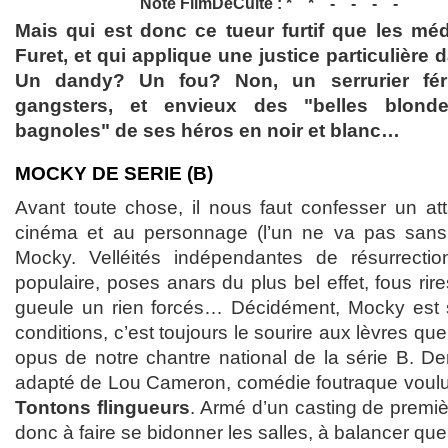
Note FilmDeCulte :
Mais qui est donc ce tueur furtif que les m
Furet, et qui applique une justice particulière 
Un dandy? Un fou? Non, un serrurier fér
gangsters, et envieux des "belles blond
bagnoles" de ses héros en noir et blanc…
MOCKY DE SERIE (B)
Avant toute chose, il nous faut confesser un att
cinéma et au personnage (l’un ne va pas sans l
Mocky. Velléités indépendantes de résurrectio
populaire, poses anars du plus bel effet, fous rir
gueule un rien forcés… Décidément, Mocky est
conditions, c’est toujours le sourire aux lèvres que
opus de notre chantre national de la série B. De
adapté de Lou Cameron, comédie foutraque vou
Tontons flingueurs
. Armé d’un casting de premi
donc à faire se bidonner les salles, à balancer que