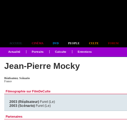
Simplement culte
ACCUEIL
CINÉMA
DVD
PEOPLE
CULTE
FORUM
Actualité
Portraits
Culculte
Entretiens
Jean-Pierre Mocky
Réalisateur, Scénario
France
Filmographie sur FilmDeCulte
2003 (Réalisateur)
Furet (Le)
2003 (Scénario)
Furet (Le)
Partenaires