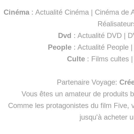
Cinéma
:
Actualité Cinéma
|
Cinéma de A
Réalisateur
Dvd
:
Actualité DVD
|
D
People
:
Actualité People
Culte
:
Films cultes
Partenaire Voyage:
Cré
Vous êtes un amateur de produits
b
Comme les protagonistes du film Five, v
jusqu'à
acheter 