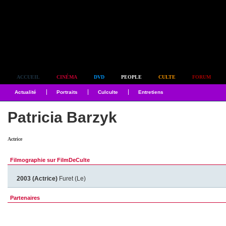
Simplement culte
ACCUEIL
CINÉMA
DVD
PEOPLE
CULTE
FORUM
Actualité
Portraits
Culculte
Entretiens
Patricia Barzyk
Actrice
Filmographie sur FilmDeCulte
2003 (Actrice)
Furet (Le)
Partenaires