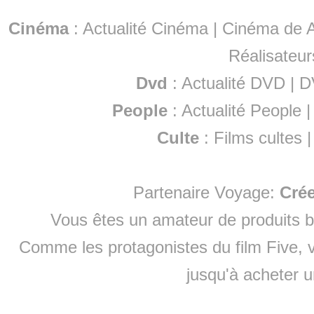
Cinéma
:
Actualité Cinéma
|
Cinéma de A
Réalisateur
Dvd
:
Actualité DVD
|
D
People
:
Actualité People
Culte
:
Films cultes
Partenaire Voyage:
Cré
Vous êtes un amateur de produits
b
Comme les protagonistes du film Five, v
jusqu'à
acheter 