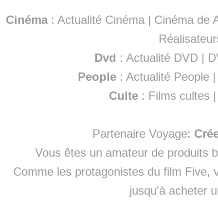
Cinéma
:
Actualité Cinéma
|
Cinéma de A
Réalisateur
Dvd
:
Actualité DVD
|
D
People
:
Actualité People
Culte
:
Films cultes
Partenaire Voyage:
Cré
Vous êtes un amateur de produits
b
Comme les protagonistes du film Five, v
jusqu'à
acheter 