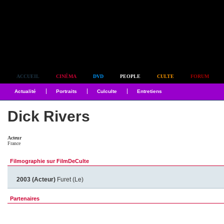
Simplement culte
ACCUEIL
CINÉMA
DVD
PEOPLE
CULTE
FORUM
Actualité
Portraits
Culculte
Entretiens
Dick Rivers
Acteur
France
Filmographie sur FilmDeCulte
2003 (Acteur)
Furet (Le)
Partenaires