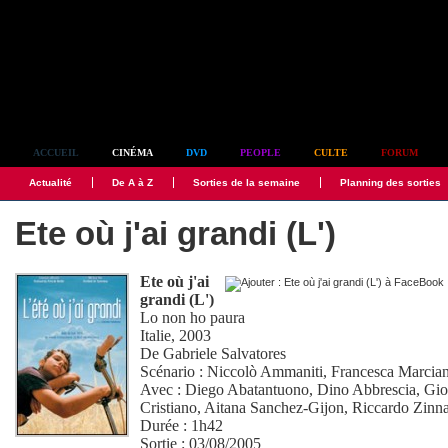
Simplement culte
ACCUEIL
CINÉMA
DVD
PEOPLE
CULTE
FORUM
Actualité
De A à Z
Sorties de la semaine
Planning des sorties
Ete où j'ai grandi (L')
Ete où j'ai
grandi (L')
Lo non ho paura
Italie, 2003
De
Gabriele Salvatores
Scénario :
Niccolò Ammaniti
,
Francesca Marcia
Avec :
Diego Abatantuono
,
Dino Abbrescia
,
Gio
Cristiano
,
Aitana Sanchez-Gijon
,
Riccardo Zinn
Durée : 1h42
Sortie : 03/08/2005