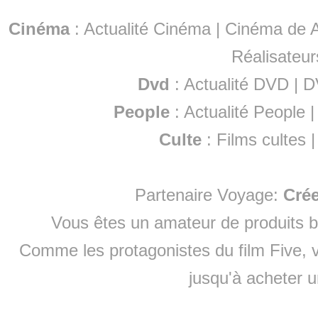
Cinéma
:
Actualité Cinéma
|
Cinéma de A
Réalisateur
Dvd
:
Actualité DVD
|
D
People
:
Actualité People
Culte
:
Films cultes
Partenaire Voyage:
Cré
Vous êtes un amateur de produits
b
Comme les protagonistes du film Five, v
jusqu'à
acheter 