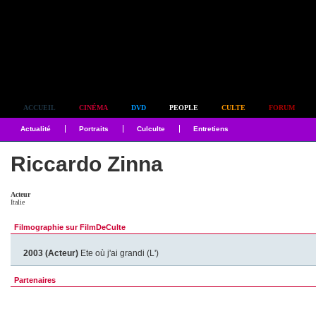
Simplement culte
ACCUEIL
CINÉMA
DVD
PEOPLE
CULTE
FORUM
Actualité
Portraits
Culculte
Entretiens
Riccardo Zinna
Acteur
Italie
Filmographie sur FilmDeCulte
2003 (Acteur)
Ete où j'ai grandi (L')
Partenaires