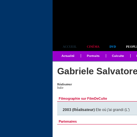
Simplement culte
ACCUEIL
CINÉMA
DVD
PEOPL
Actualité
Portraits
Culculte
Gabriele Salvator
Réalisateur
Italie
Filmographie sur FilmDeCulte
2003 (Réalisateur)
Ete où j'ai grandi (L')
Partenaires