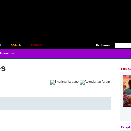
E
CULTE
FORUM
Recherche :
Entretiens
es
Films 
Peopl