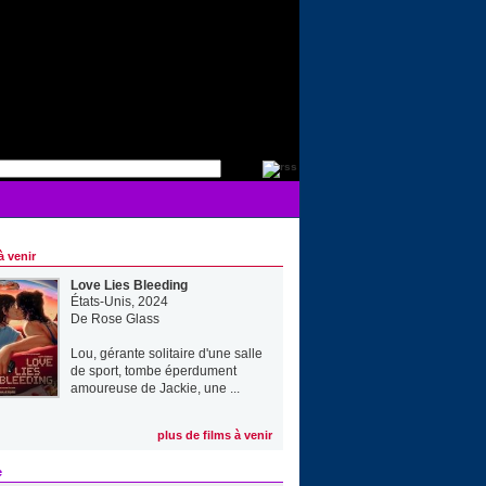
à venir
Love Lies Bleeding
États-Unis, 2024
De
Rose Glass
Lou, gérante solitaire d'une salle
de sport, tombe éperdument
amoureuse de Jackie, une ...
plus de films à venir
e