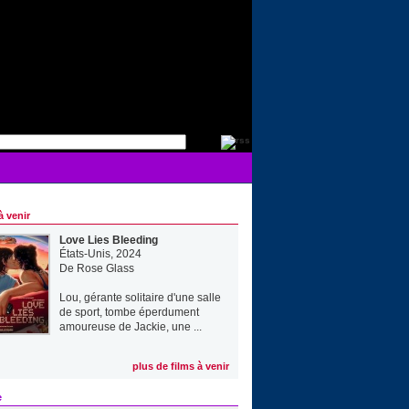
à venir
Love Lies Bleeding
États-Unis, 2024
De
Rose Glass
Lou, gérante solitaire d'une salle
de sport, tombe éperdument
amoureuse de Jackie, une ...
plus de films à venir
e