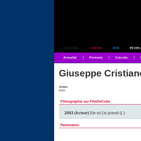
Simplement culte
ACCUEIL
CINÉMA
DVD
PEOPL
Actualité
Portraits
Culculte
Giuseppe Cristian
Acteur
Italie
Filmographie sur FilmDeCulte
2003 (Acteur)
Ete où j'ai grandi (L')
Partenaires