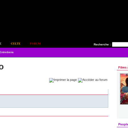
E
CULTE
FORUM
Recherche :
Entretiens
o
Films 
Peopl